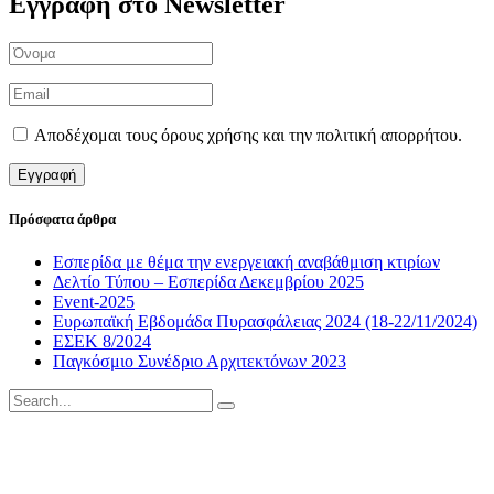
Εγγραφή στο Newsletter
Αποδέχομαι τους όρους χρήσης και την πολιτική απορρήτου.
Πρόσφατα άρθρα
Εσπερίδα με θέμα την ενεργειακή αναβάθμιση κτιρίων
Δελτίο Τύπου – Εσπερίδα Δεκεμβρίου 2025
Event-2025
Ευρωπαϊκή Εβδομάδα Πυρασφάλειας 2024 (18-22/11/2024)
ΕΣΕΚ 8/2024
Παγκόσμιο Συνέδριο Αρχιτεκτόνων 2023
ΣΕΧΒ / MBA HELLAS
Πατησίων 56 (3ος όροφος), Αθήνα 10682, Ελλάδα