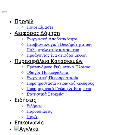
Προφίλ
Ποιοι Είμαστε
Αειφόρος Δόμηση
Ενεργειακή Αποδοτικότητα
Περιβαντολογική Βιωσιμότητα των
Πολυμερών στην κατασκευή
Προάγοντας ένα αειφόρο μέλλον
Πυρασφάλεια Κατασκευών
Προτεινόμενο Ρυθμιστικό Πλαίσιο
Οδηγός Πυρασφάλειας
Ενεργητική Πυροπροστασία
Πυροπροστασία κτιριακού κελύφους
Πυρομηχανική Γνώση & Επάρκεια
Στατιστικά Στοιχεία
Ειδήσεις
Ειδήσεις
Παρουσιάσεις
Πηγές
Επικοινωνία