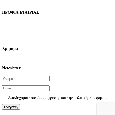
Τηλ: 210 9213259
ΠΡΟΦΙΛ ΕΤΑΙΡΙΑΣ
Ιδρυθείσα το 2021 η MBA Hellas είναι ένα cluster του Συνδέσμου
Ελληνικών Χημικών Βιομηχανιών (ΣΕΧΒ), μία ηχηρή παρουσία για την
υποστήριξη της ασφαλούς, αποτελεσματικής και βιώσιμης χρήσης των
πολυμερών στην κατασκευαστική βιομηχανία, με ιδιαίτερη έμφαση στην
Πυρασφάλεια των κατασκευών.
Χρησιμα
Πολιτική Απορρήτου
Newsletter
Αποδέχομαι τους όρους χρήσης και την πολιτική απορρήτου.