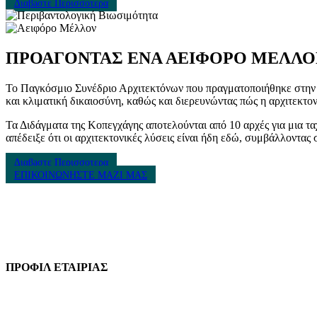
Διαβaστε Περισσoτερα
ΠΡΟΑΓΟΝΤΑΣ ΕΝΑ ΑΕΙΦΟΡΟ ΜΕΛΛΟ
Το Παγκόσμιο Συνέδριο Αρχιτεκτόνων που πραγματοποιήθηκε στην Κο
και κλιματική δικαιοσύνη, καθώς και διερευνώντας πώς η αρχιτεκτ
Τα Διδάγματα της Κοπεγχάγης αποτελούνται από 10 αρχές για μια τ
απέδειξε ότι οι αρχιτεκτονικές λύσεις είναι ήδη εδώ, συμβάλλοντας
Διαβaστε Περισσoτερα
ΕΠΙΚΟΙΝΩΝΗΣΤΕ ΜΑΖΙ ΜΑΣ
ΣΕΧΒ / MBA HELLAS
Πατησίων 56 (3ος όροφος), Αθήνα 10682, Ελλάδα
Τηλ: 210 9213259
ΠΡΟΦΙΛ ΕΤΑΙΡΙΑΣ
Ιδρυθείσα το 2021 η MBA Hellas είναι ένα cluster του Συνδέσμου Ελληνι
κατασκευαστική βιομηχανία, με ιδιαίτερη έμφαση στην Πυρασφάλεια των κ