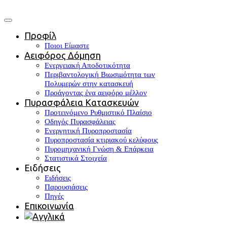
Προφίλ
Ποιοι Είμαστε
Αειφόρος Δόμηση
Ενεργειακή Αποδοτικότητα
Περιβαντολογική Βιωσιμότητα των
Πολυμερών στην κατασκευή
Προάγοντας ένα αειφόρο μέλλον
Πυρασφάλεια Κατασκευών
Προτεινόμενο Ρυθμιστικό Πλαίσιο
Οδηγός Πυρασφάλειας
Ενεργητική Πυροπροστασία
Πυροπροστασία κτιριακού κελύφους
Πυρομηχανική Γνώση & Επάρκεια
Στατιστικά Στοιχεία
Ειδήσεις
Ειδήσεις
Παρουσιάσεις
Πηγές
Επικοινωνία