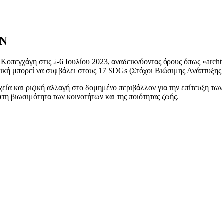
Ν
πεγχάγη στις 2-6 Ιουλίου 2023, αναδεικνύοντας όρους όπως «archti
ονική μπορεί να συμβάλει στους 17 SDGs (Στόχοι Βιώσιμης Ανάπτυξης
αχεία και ριζική αλλαγή στο δομημένο περιβάλλον για την επίτευξη 
 στη βιωσιμότητα των κοινοτήτων και της ποιότητας ζωής.
κών Χημικών Βιομηχανιών (ΣΕΧΒ), μία ηχηρή παρουσία για την υποστήριξη τη
ατασκευών.