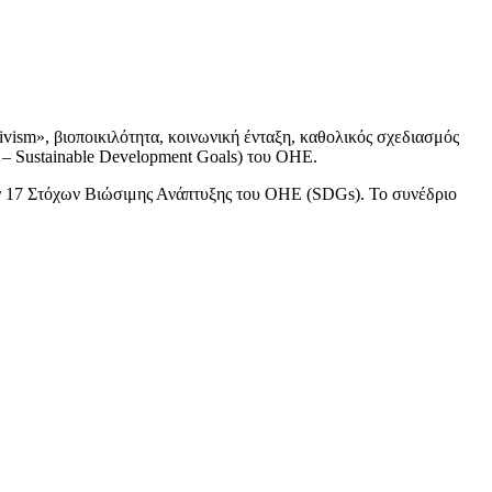
vism», βιοποικιλότητα, κοινωνική ένταξη, καθολικός σχεδιασμός
 – Sustainable Development Goals) του ΟΗΕ.
των 17 Στόχων Βιώσιμης Ανάπτυξης του ΟΗΕ (SDGs). Το συνέδριο
ς ασφαλούς, αποτελεσματικής και βιώσιμης χρήσης των πολυμερών στην