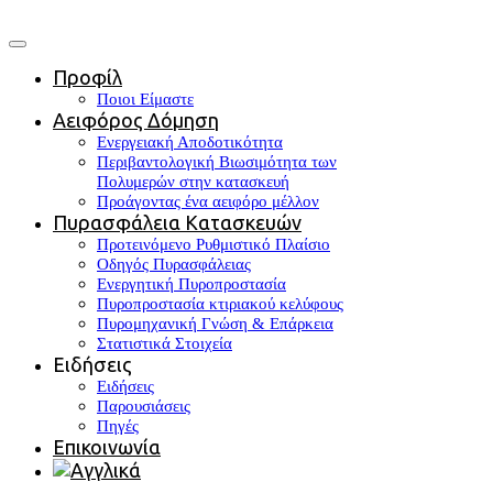
Προφίλ
Ποιοι Είμαστε
Αειφόρος Δόμηση
Ενεργειακή Αποδοτικότητα
Περιβαντολογική Βιωσιμότητα των
Πολυμερών στην κατασκευή
Προάγοντας ένα αειφόρο μέλλον
Πυρασφάλεια Κατασκευών
Προτεινόμενο Ρυθμιστικό Πλαίσιο
Οδηγός Πυρασφάλειας
Ενεργητική Πυροπροστασία
Πυροπροστασία κτιριακού κελύφους
Πυρομηχανική Γνώση & Επάρκεια
Στατιστικά Στοιχεία
Ειδήσεις
Ειδήσεις
Παρουσιάσεις
Πηγές
Επικοινωνία