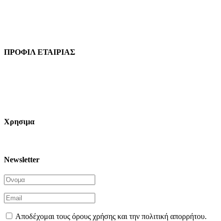
ΣΕΧΒ / MBA HELLAS
Πατησίων 56 (3ος όροφος), Αθήνα 10682, Ελλάδα
Τηλ: 210 9213259
ΠΡΟΦΙΛ ΕΤΑΙΡΙΑΣ
Ιδρυθείσα το 2021 η MBA Hellas είναι ένα cluster του Συνδέσμου
Ελληνικών Χημικών Βιομηχανιών (ΣΕΧΒ), μία ηχηρή παρουσία για την
υποστήριξη της ασφαλούς, αποτελεσματικής και βιώσιμης χρήσης των
πολυμερών στην κατασκευαστική βιομηχανία, με ιδιαίτερη έμφαση στην
Πυρασφάλεια των κατασκευών.
Χρησιμα
Πολιτική Απορρήτου
Newsletter
Αποδέχομαι τους όρους χρήσης και την πολιτική απορρήτου.