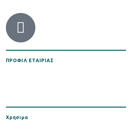
ΠΡΟΦΙΛ ΕΤΑΙΡΙΑΣ
Ιδρυθείσα το 2021 η MBA Hellas είναι ένα cluster του Συνδέσμου
Ελληνικών Χημικών Βιομηχανιών (ΣΕΧΒ), μία ηχηρή παρουσία για την
υποστήριξη της ασφαλούς, αποτελεσματικής και βιώσιμης χρήσης
των πολυμερών στην κατασκευαστική βιομηχανία, με ιδιαίτερη
έμφαση στην Πυρασφάλεια των κατασκευών.
Χρησιμα
Πολιτική Απορρήτου