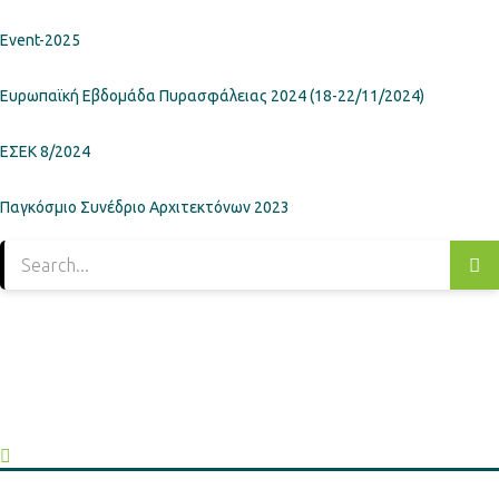
Event-2025
Ευρωπαϊκή Εβδομάδα Πυρασφάλειας 2024 (18-22/11/2024)
ΕΣΕΚ 8/2024
Παγκόσμιο Συνέδριο Αρχιτεκτόνων 2023
ΣΕΧΒ / MBA HELLAS
Πατησίων 56 (3ος όροφος), Αθήνα 10682, Ελλάδα
Τηλ: 210 9213259