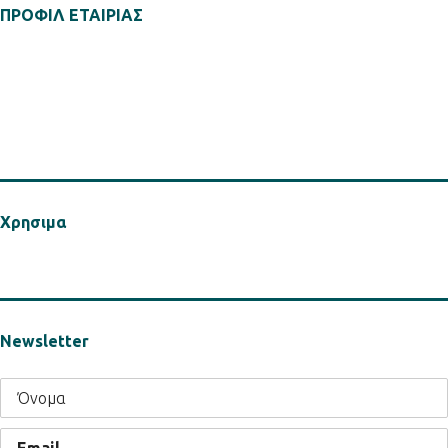
ΠΡΟΦΙΛ ΕΤΑΙΡΙΑΣ
Ιδρυθείσα το 2021 η MBA Hellas είναι ένα cluster του Συνδέσμου Ελληνικών
Χημικών Βιομηχανιών (ΣΕΧΒ), μία ηχηρή παρουσία για την υποστήριξη της
ασφαλούς, αποτελεσματικής και βιώσιμης χρήσης των πολυμερών στην
κατασκευαστική βιομηχανία, με ιδιαίτερη έμφαση στην Πυρασφάλεια των
κατασκευών.
Χρησιμα
Πολιτική Απορρήτου
Newsletter