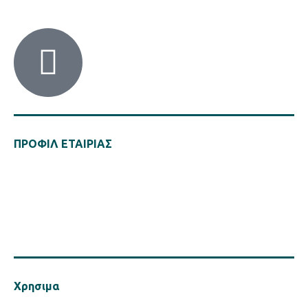
ΠΡΟΦΙΛ ΕΤΑΙΡΙΑΣ
Ιδρυθείσα το 2021 η MBA Hellas είναι ένα cluster του Συνδέσμου
Ελληνικών Χημικών Βιομηχανιών (ΣΕΧΒ), μία ηχηρή παρουσία για την
υποστήριξη της ασφαλούς, αποτελεσματικής και βιώσιμης χρήσης
των πολυμερών στην κατασκευαστική βιομηχανία, με ιδιαίτερη
έμφαση στην Πυρασφάλεια των κατασκευών.
Χρησιμα