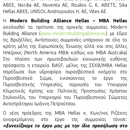
ABEE, Nordia AE, Noventa AE, Rizakos G. K. ABETE, Sika
Hellas ABEE, UNISOL Andriopoulos H. AE, Vitex AE
Η
Modern Building Alliance Hellas – MBA Hellas
ακολουθεί τα πρότυπα της αρχικής συμμαχίας Modern
Building Alliance (
www.modernbuildingalliance.eu
) με έδρα
τις Βρυξέλλες. Αντίστοιχες συμμαχίες υπάρχουν σε όλα τα
κράτη μέλη της Ευρωπαϊκής Ένωσης αλλά και στις άλλες
Ηπείρους (North America MBA καθώς και MΒΑ Australia)
Στο πλαίσιο των πρωτοβουλιών κοινωνικής ευθύνης
πρόσφατα η εταιρεία BASF, μέλος της ΣΕΧΒ/MBA Hellas
παρέδωσε δυο υδροφόρα πυροσβεστικά οχήματα στο
Πυροσβεστικό Σώμα, ενισχύοντας το έργο της
Πυροσβεστικής Υπηρεσίας, παρουσία του Υπουργού
Κλιματικής Κρίσης και Πολιτικής Προστασίας Χρήστου
Στυλιανίδη, του Υπαρχηγού του Πυροσβεστικού Σώματος
Αντιστράτηγου Ιωάννη Πετρούτσου.
Ο νέος πρόεδρος της MBA Hellas κ. Κων/νος Ριζάκος
αναφερόμενος στο έργο της συμμαχίας τόνισε:
«Συνεχίζουμε το έργο μας με την ίδια προσήλωση στο