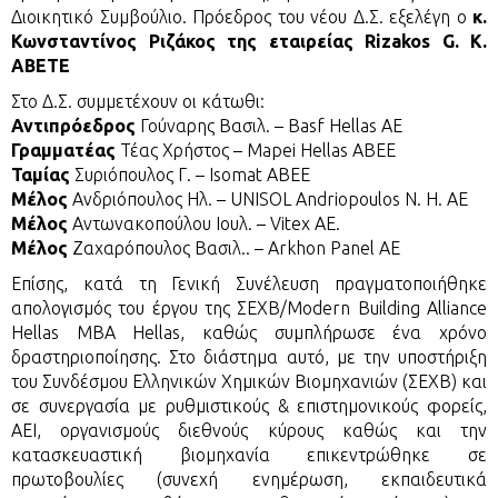
Διοικητικό Συμβούλιο. Πρόεδρος του νέου Δ.Σ. εξελέγη ο
κ.
Κωνσταντίνος Ριζάκος της εταιρείας Rizakos G. K.
ABETE
Στο Δ.Σ. συμμετέχουν οι κάτωθι:
Αντιπρόεδρος
Γούναρης Βασιλ. – Basf Hellas AE
Γραμματέας
Τέας Χρήστος – Mapei Hellas ABEE
Ταμίας
Συριόπουλος Γ. – Isomat ABEE
Μέλος
Ανδριόπουλος Ηλ. – UNISOL Andriopoulos Ν. H. AE
Μέλος
Αντωνακοπούλου Ιουλ. – Vitex AE.
Μέλος
Ζαχαρόπουλος Βασιλ.. – Arkhon Panel AE
Επίσης, κατά τη Γενική Συνέλευση πραγματοποιήθηκε
απολογισμός του έργου της ΣΕΧΒ/Modern Building Alliance
Hellas MBA Hellas, καθώς συμπλήρωσε ένα χρόνο
δραστηριοποίησης. Στο διάστημα αυτό, με την υποστήριξη
του Συνδέσμου Ελληνικών Χημικών Βιομηχανιών (ΣΕΧΒ) και
σε συνεργασία με ρυθμιστικούς & επιστημονικούς φορείς,
ΑΕΙ, οργανισμούς διεθνούς κύρους καθώς και την
κατασκευαστική βιομηχανία επικεντρώθηκε σε
πρωτοβουλίες (συνεχή ενημέρωση, εκπαιδευτικά