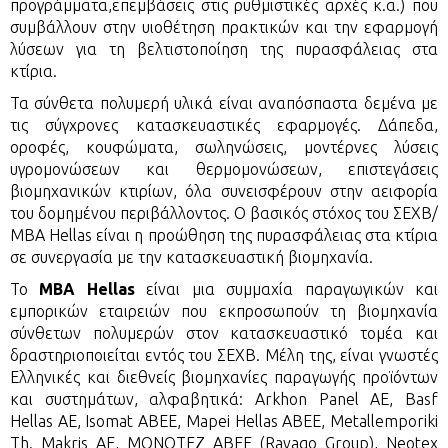
προγράμματα,επεμβάσεις στις ρυθμιστικές αρχές κ.α.) που
συμβάλλουν στην υιοθέτηση πρακτικών και την εφαρμογή
λύσεων για τη βελτιστοποίηση της πυρασφάλειας στα
κτίρια.
Τα σύνθετα πολυμερή υλικά είναι αναπόσπαστα δεμένα με
τις σύγχρονες κατασκευαστικές εφαρμογές. Δάπεδα,
οροφές, κουφώματα, σωληνώσεις, μοντέρνες λύσεις
υγρομονώσεων και θερμομονώσεων, επιστεγάσεις
βιομηχανικών κτιρίων, όλα συνεισφέρουν στην αειφορία
του δομημένου περιβάλλοντος. Ο βασικός στόχος του ΣΕΧΒ/
ΜΒΑ Hellas είναι η προώθηση της πυρασφάλειας στα κτίρια
σε συνεργασία με την κατασκευαστική βιομηχανία.
Το
MBA Hellas
είναι μια συμμαχία παραγωγικών και
εμπορικών εταιρειών που εκπροσωπούν τη βιομηχανία
σύνθετων πολυμερών στον κατασκευαστικό τομέα και
δραστηριοποιείται εντός του ΣΕΧΒ. Mέλη της, είναι γνωστές
Ελληνικές και διεθνείς βιομηχανίες παραγωγής προϊόντων
και συστημάτων, αλφαβητικά: Arkhon Panel AE, Basf
Hellas AE, Isomat ABEE, Mapei Hellas ABEE, Metallemporiki
Th. Makris AE, MONOTEZ ABEE (Ravago Group), Neotex